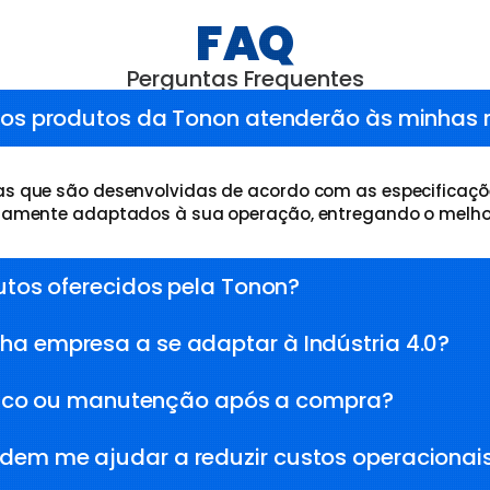
FAQ
Perguntas Frequentes
 os produtos da Tonon atenderão às minhas 
 que são desenvolvidas de acordo com as especificaçõe
tamente adaptados à sua operação, entregando o melho
utos oferecidos pela Tonon?
a empresa a se adaptar à Indústria 4.0?
écnico ou manutenção após a compra?
em me ajudar a reduzir custos operacionai