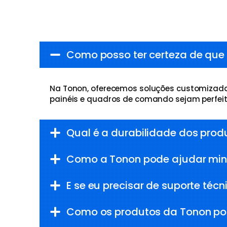
Como posso ter certeza de que
Na Tonon, oferecemos soluções customizadas
painéis e quadros de comando sejam perfei
Qual é a durabilidade dos prod
Como a Tonon pode ajudar minh
E se eu precisar de suporte t
Como os produtos da Tonon pod