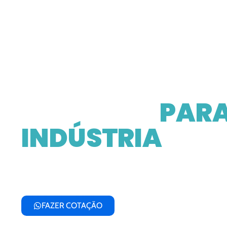
EMPRESA
ESPECIALIZADA
SOLUÇÕES
PARA
INDÚSTRIA
Fornecemos componentes industriai
qualidade para fabricantes de máq
equipamentos que buscam excelên
confiabilidade
FAZER COTAÇÃO